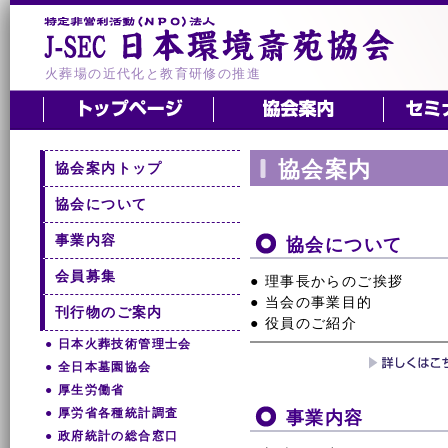
火葬場の近代化と教育研修の推進
協会案内
協会案内トップ
協会について
事業内容
協会について
会員募集
● 理事長からのご挨拶
● 当会の事業目的
刊行物のご案内
● 役員のご紹介
● 日本火葬技術管理士会
● 全日本墓園協会
● 厚生労働省
● 厚労省各種統計調査
事業内容
● 政府統計の総合窓口